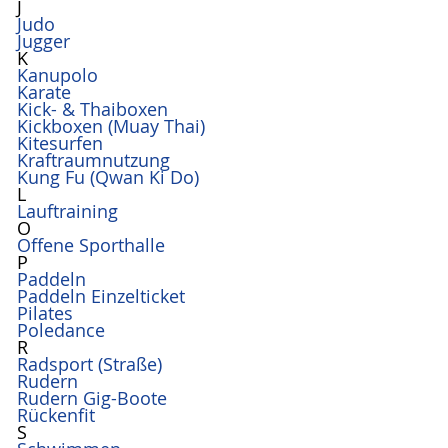
J
Judo
Jugger
K
Kanupolo
Karate
Kick- & Thaiboxen
Kickboxen (Muay Thai)
Kitesurfen
Kraftraumnutzung
Kung Fu (Qwan Ki Do)
L
Lauftraining
O
Offene Sporthalle
P
Paddeln
Paddeln Einzelticket
Pilates
Poledance
R
Radsport (Straße)
Rudern
Rudern Gig-Boote
Rückenfit
S