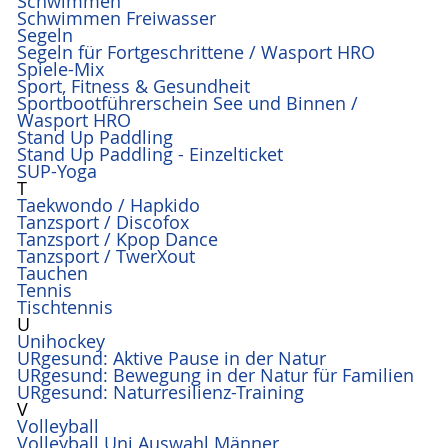
Schwimmen
Schwimmen Freiwasser
Segeln
Segeln für Fortgeschrittene / Wasport HRO
Spiele-Mix
Sport, Fitness & Gesundheit
Sportbootführerschein See und Binnen /
Wasport HRO
Stand Up Paddling
Stand Up Paddling - Einzelticket
SUP-Yoga
T
Taekwondo / Hapkido
Tanzsport / Discofox
Tanzsport / Kpop Dance
Tanzsport / TwerXout
Tauchen
Tennis
Tischtennis
U
Unihockey
URgesund: Aktive Pause in der Natur
URgesund: Bewegung in der Natur für Familien
URgesund: Naturresilienz-Training
V
Volleyball
Volleyball Uni Auswahl Männer