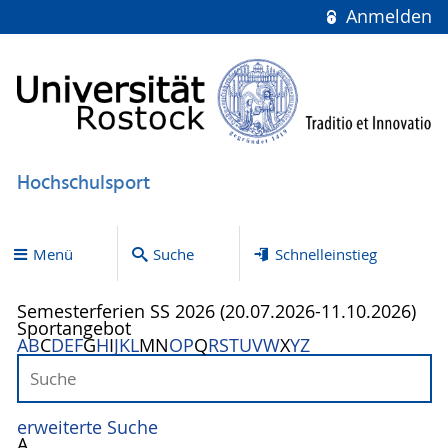
Anmelden
Hochschulsport
Menü
Suche
Schnelleinstieg
Semesterferien SS 2026 (20.07.2026-11.10.2026)
Sportangebot
A
B
C
D
E
F
G
H
I
J
K
L
M
N
O
P
Q
R
S
T
U
V
W
X
Y
Z
erweiterte Suche
A