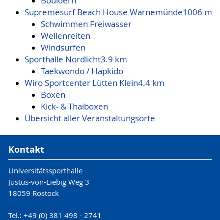
Bouldern
Supremesurf Beach House Warnemünde
1006 m
Schwimmen Freiwasser
Wellenreiten
Windsurfen
Sporthalle Nordlicht
3.9 km
Taekwondo / Hapkido
Wiro Sportcenter Lütten Klein
4.4 km
Boxen
Kick- & Thaiboxen
Übersicht aller Veranstaltungsorte
Kontakt
Universitätssporthalle
Justus-von-Liebig Weg 3
18059 Rostock
Tel.: +49 (0) 381 498 - 2741