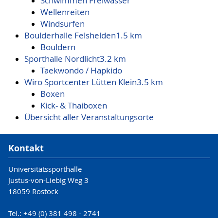
Schwimmen Freiwasser
Wellenreiten
Windsurfen
Boulderhalle Felshelden
1.5 km
Bouldern
Sporthalle Nordlicht
3.2 km
Taekwondo / Hapkido
Wiro Sportcenter Lütten Klein
3.5 km
Boxen
Kick- & Thaiboxen
Übersicht aller Veranstaltungsorte
Kontakt
Universitätssporthalle
Justus-von-Liebig Weg 3
18059 Rostock
Tel.: +49 (0) 381 498 - 2741